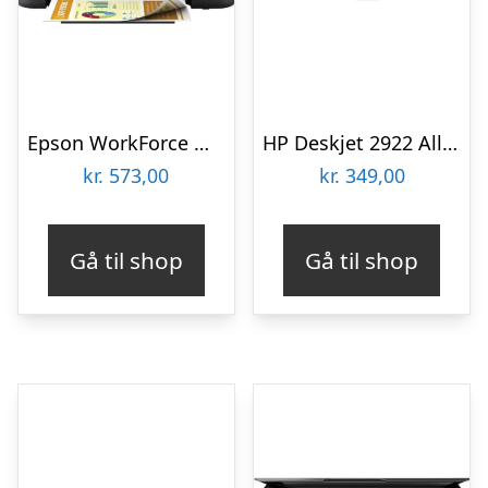
Epson WorkForce WF-2910DWF All in One Printer Multifunktion – Farve – Blæk
HP Deskjet 2922 All-in-One – Print scan copy | Color inkjet | USB 2.0 | WiâFi(n) Multifunktion – Farve – Blæk
kr.
573,00
kr.
349,00
Gå til shop
Gå til shop