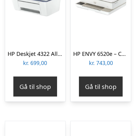
HP Deskjet 4322 All-in-One – Color inkjet | Print/scan/copy | Wi-Fi(n) | USB 2.0 Multifunktion – Farve – Blæk
HP ENVY 6520e – Color Inkjet – A4 Duplex – 17 ppm Multifunktion – Farve – Blæk
kr.
699,00
kr.
743,00
Gå til shop
Gå til shop