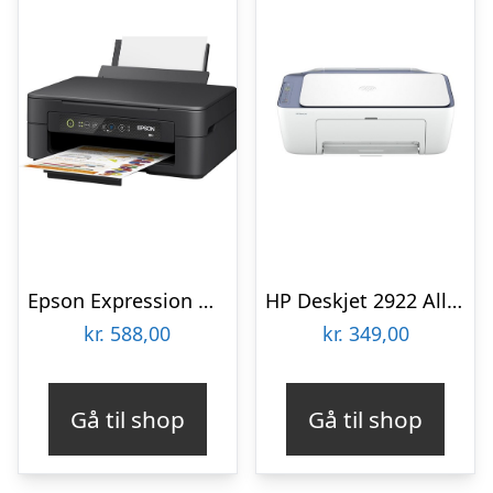
Epson Expression Home XP-2200 Multifunktion – Farve – Blæk
HP Deskjet 2922 All-in-One – Print scan copy | Color inkjet | USB 2.0 | WiâFi(n) Multifunktion – Farve – Blæk
kr.
588,00
kr.
349,00
Gå til shop
Gå til shop