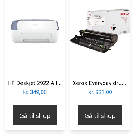
HP Deskjet 2922 All-in-One – Print scan copy | Color inkjet | USB 2.0 | WiâFi(n) Multifunktion – Farve – Blæk
Xerox Everyday drum kit – 30.000 pages | For Brother DR3400 | Laser technology | Drum kit
kr.
349,00
kr.
321,00
Gå til shop
Gå til shop