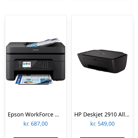
Epson WorkForce WF-2950DWF All in One Printer Multifunktion – Farve – Blæk
HP Deskjet 2910 All-in-One – Color inkjet | A4/Legal | USB 2.0 | WiâFi(n) Multifunktion – Farve – Blæk
kr.
687,00
kr.
549,00