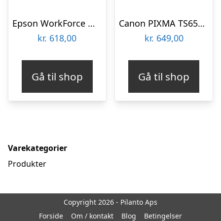
Epson WorkForce WF-2930DWF All in One Multifunktion – Farve – Blæk
Canon PIXMA TS6550i Multifunktion – Farve – Blæk
kr.
618,00
kr.
649,00
Gå til shop
Gå til shop
Varekategorier
Produkter
Copyright 2026 - Pilanto Aps
Forside
Om / kontakt
Blog
Betingelser