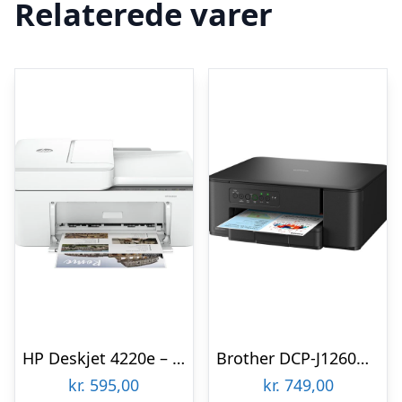
Relaterede varer
HP Deskjet 4220e – Color Inkjet – A4 – Wi-Fi & Bluetooth Multifunktion – Farve – Blæk
Brother DCP-J1260W – multifunction printer – colour Multifunktion – Farve – Blæk
kr.
595,00
kr.
749,00