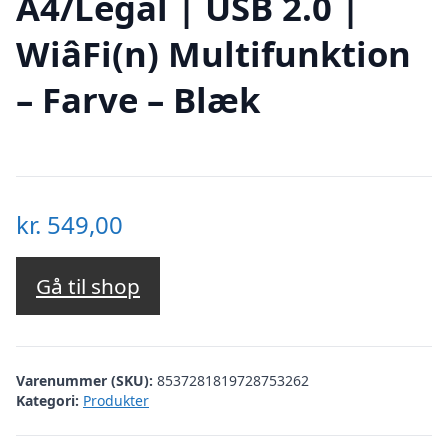
A4/Legal | USB 2.0 |
WiâFi(n) Multifunktion
– Farve – Blæk
kr.
549,00
Gå til shop
Varenummer (SKU):
8537281819728753262
Kategori:
Produkter