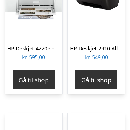
HP Deskjet 4220e – Color Inkjet – A4 – Wi-Fi & Bluetooth Multifunktion – Farve – Blæk
HP Deskjet 2910 All-in-One – Color inkjet | A4/Legal | USB 2.0 | WiâFi(n) Multifunktion – Farve – Blæk
kr.
595,00
kr.
549,00
Gå til shop
Gå til shop