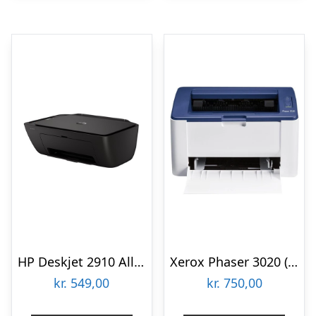
HP Deskjet 2910 All-in-One – Color inkjet | A4/Legal | USB 2.0 | WiâFi(n) Multifunktion – Farve – Blæk
Xerox Phaser 3020 (3020V/BI) – Monokrom – Laser
kr.
549,00
kr.
750,00