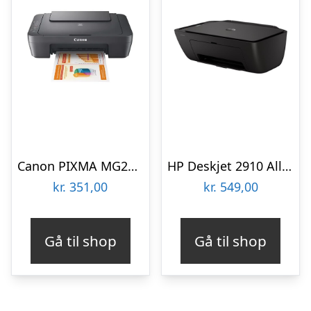
Canon PIXMA MG2556S Multifunktion – Farve – Blæk
HP Deskjet 2910 All-in-One – Color inkjet | A4/Legal | USB 2.0 | WiâFi(n) Multifunktion – Farve – Blæk
kr.
351,00
kr.
549,00
Gå til shop
Gå til shop